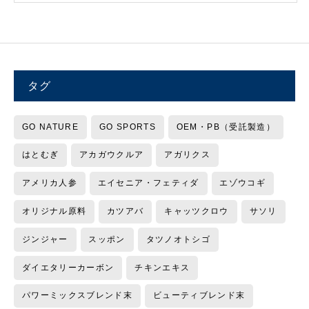
タグ
GO NATURE
GO SPORTS
OEM・PB（受託製造）
はとむぎ
アカガウクルア
アガリクス
アメリカ人参
エイセニア・フェティダ
エゾウコギ
オリジナル原料
カツアバ
キャッツクロウ
サソリ
ジンジャー
スッポン
タツノオトシゴ
ダイエタリーカーボン
チキンエキス
パワーミックスブレンド末
ビューティブレンド末