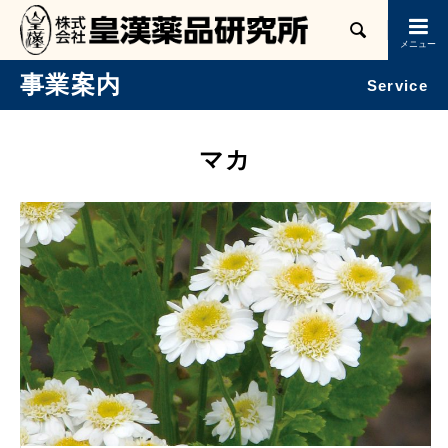

事業案内
Service
マカ