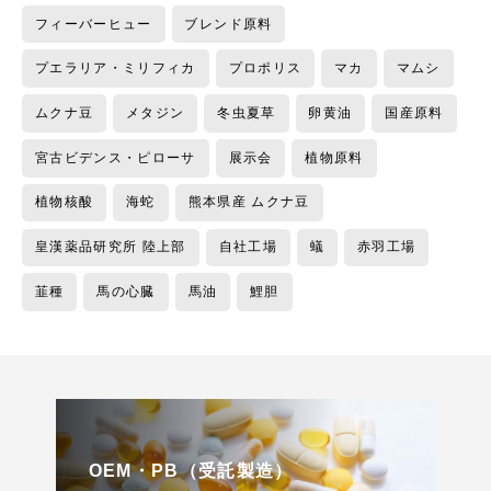
フィーバーヒュー
ブレンド原料
プエラリア・ミリフィカ
プロポリス
マカ
マムシ
ムクナ豆
メタジン
冬虫夏草
卵黄油
国産原料
宮古ビデンス・ピローサ
展示会
植物原料
植物核酸
海蛇
熊本県産 ムクナ豆
皇漢薬品研究所 陸上部
自社工場
蟻
赤羽工場
韮種
馬の心臓
馬油
鯉胆
OEM・PB（受託製造）