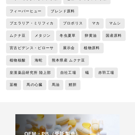
フィーバーヒュー
ブレンド原料
プエラリア・ミリフィカ
プロポリス
マカ
マムシ
ムクナ豆
メタジン
冬虫夏草
卵黄油
国産原料
宮古ビデンス・ピローサ
展示会
植物原料
植物核酸
海蛇
熊本県産 ムクナ豆
皇漢薬品研究所 陸上部
自社工場
蟻
赤羽工場
韮種
馬の心臓
馬油
鯉胆
OEM・PB（受託製造）