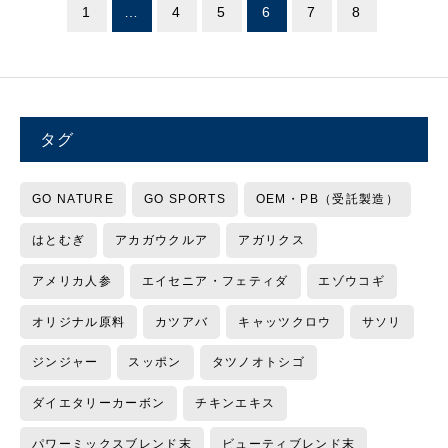
1
…
4
5
6
7
8
タグ
GO NATURE
GO SPORTS
OEM・PB（受託製造）
はとむぎ
アカガウクルア
アガリクス
アメリカ人参
エイセニア・フェティダ
エゾウコギ
オリジナル原料
カツアバ
キャッツクロウ
サソリ
ジンジャー
スッポン
タツノオトシゴ
ダイエタリーカーボン
チキンエキス
パワーミックスブレンド末
ビューティブレンド末