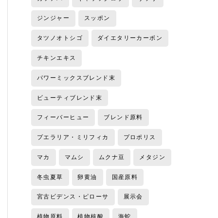
ジンジャー
スッポン
タツノオトシゴ
ダイエタリーカーボン
チキンエキス
パワーミックスブレンド末
ビューティブレンド末
フィーバーヒュー
ブレンド原料
プエラリア・ミリフィカ
プロポリス
マカ
マムシ
ムクナ豆
メタジン
冬虫夏草
卵黄油
国産原料
宮古ビデンス・ピローサ
展示会
植物原料
植物核酸
海蛇