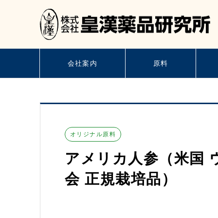
会社案内
原料
オリジナル原料
アメリカ人参（米国 
会 正規栽培品）