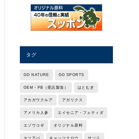
タグ
GO NATURE
GO SPORTS
OEM・PB（受託製造）
はとむぎ
アカガウクルア
アガリクス
アメリカ人参
エイセニア・フェティダ
エゾウコギ
オリジナル原料
カツアバ
キャッツクロウ
サソリ