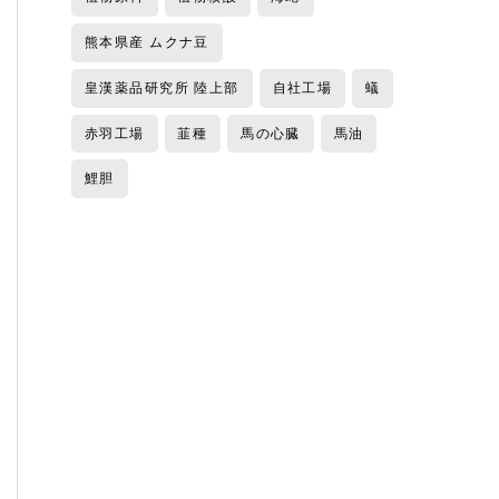
熊本県産 ムクナ豆
皇漢薬品研究所 陸上部
自社工場
蟻
赤羽工場
韮種
馬の心臓
馬油
鯉胆